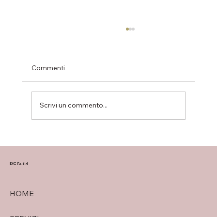
Commenti
Scrivi un commento...
Bilocali disponibili nel progetto Sacra
Famiglia: due soluzioni moderne in
classe A4 a Verona
DC
Build
HOME