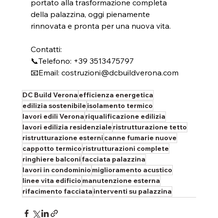
portato alla trasformazione completa 
della palazzina, oggi pienamente 
rinnovata e pronta per una nuova vita.
Contatti:
📞Telefono: +39 3513475797
📧Email: 
costruzioni@dcbuildverona.com
DC Build Verona
efficienza energetica
edilizia sostenibile
isolamento termico
lavori edili Verona
riqualificazione edilizia
lavori edilizia residenziale
ristrutturazione tetto
ristrutturazione esterni
canne fumarie nuove
cappotto termico
ristrutturazioni complete
ringhiere balconi
facciata palazzina
lavori in condominio
miglioramento acustico
linee vita edificio
manutenzione esterna
rifacimento facciata
interventi su palazzina