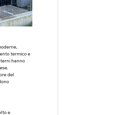
moderne, 
amento termico e 
sterni hanno 
ese.
ore del 
dono 
lto e 