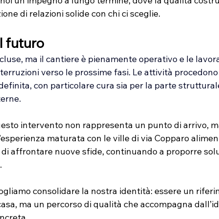
noi un impegno a lungo termine, dove la qualità costrut
ione di relazioni solide con chi ci sceglie.
 futuro
luse, ma il cantiere è pienamente operativo e le lavora
erruzioni verso le prossime fasi. Le attività procedono 
definita, con particolare cura sia per la parte struttural
terne.
uesto intervento non rappresenta un punto di arrivo, 
’esperienza maturata con le ville di via Copparo alimen
à di affrontare nuove sfide, continuando a proporre solu
.
gliamo consolidare la nostra identità: essere un riferi
asa, ma un percorso di qualità che accompagna dall’idea
oncreta.