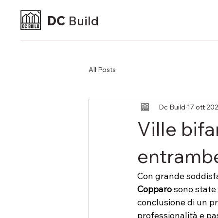
DC
Build
All Posts
Dc Build
17 ott 20
Ville bif
entramb
Con grande soddisf
Copparo
 sono state
conclusione di un pro
professionalità e pas