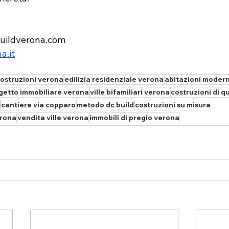
uildverona.com
a.it
ostruzioni verona
edilizia residenziale verona
abitazioni moder
getto immobiliare verona
ville bifamiliari verona
costruzioni di q
cantiere via copparo
metodo dc build
costruzioni su misura
erona
vendita ville verona
immobili di pregio verona