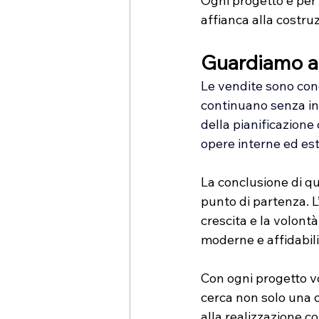
Ogni progetto è per 
affianca alla costruz
Guardiamo al
Le vendite sono conc
continuano senza int
della pianificazione 
opere interne ed es
La
 conclusione di q
punto di partenza. L
crescita e la volont
moderne e affidabili
Con ogni progetto vo
cerca non solo una c
alla realizzazione c