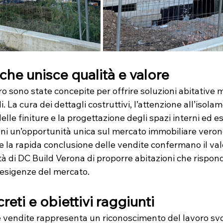
che unisce qualità e valore
aro sono state concepite per offrire soluzioni abitative 
li. La cura dei dettagli costruttivi, l’attenzione all’isol
delle finiture e la progettazione degli spazi interni ed e
oni un’opportunità unica sul mercato immobiliare veron
 e la rapida conclusione delle vendite confermano il val
tà di DC Build Verona di proporre abitazioni che rispon
esigenze del mercato.
creti e obiettivi raggiunti
e vendite rappresenta un riconoscimento del lavoro svo