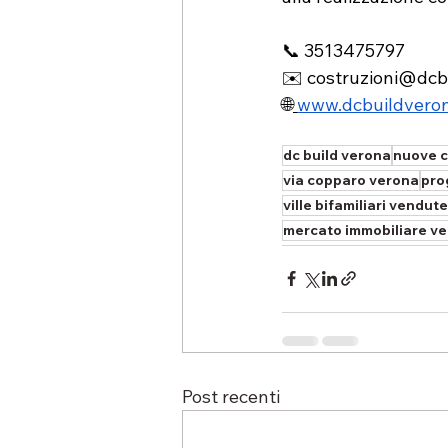
📞 3513475797 
✉️ 
costruzioni@dcb
🌐
www.dcbuildveron
dc build verona
nuove c
via copparo verona
pro
ville bifamiliari vendute
mercato immobiliare v
Post recenti