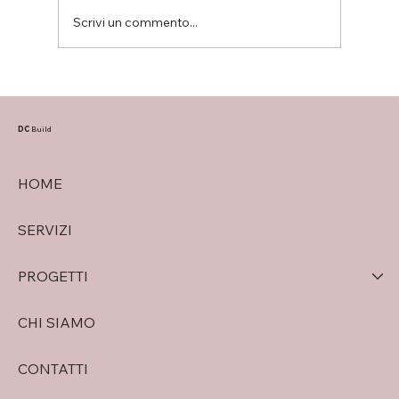
Scrivi un commento...
Bilocali disponibili nel progetto Sacra
Famiglia: due soluzioni moderne in
classe A4 a Verona
DC
Build
HOME
SERVIZI
PROGETTI
CHI SIAMO
CONTATTI