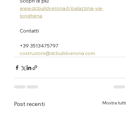
Scopri di più: 
www.dcbuildverona.it/palazzina-via-
longhena
Contatti
+39 3513475797
costruzioni@dcbuildverona.com
Mostra tutti
Post recenti