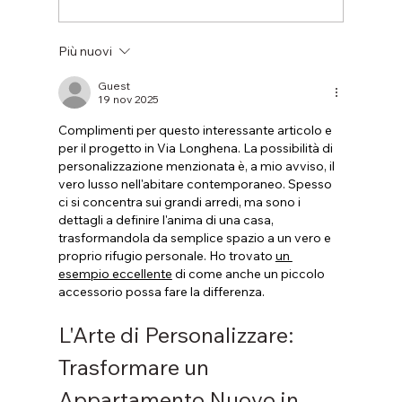
Più nuovi
Bilocali disponibili nel progetto Sacra
Famiglia: due soluzioni moderne in
Guest
19 nov 2025
classe A4 a Verona
Complimenti per questo interessante articolo e 
per il progetto in Via Longhena. La possibilità di 
personalizzazione menzionata è, a mio avviso, il 
vero lusso nell'abitare contemporaneo. Spesso 
ci si concentra sui grandi arredi, ma sono i 
dettagli a definire l'anima di una casa, 
trasformandola da semplice spazio a un vero e 
proprio rifugio personale. Ho trovato 
un 
esempio eccellente
 di come anche un piccolo 
accessorio possa fare la differenza.
L'Arte di Personalizzare: 
Trasformare un 
Appartamento Nuovo in 