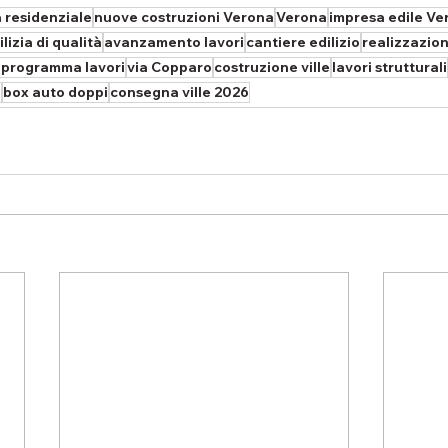
a residenziale
nuove costruzioni Verona
Verona
impresa edile Ve
ilizia di qualità
avanzamento lavori
cantiere edilizio
realizzazion
programma lavori
via Copparo
costruzione ville
lavori strutturali
a
box auto doppi
consegna ville 2026