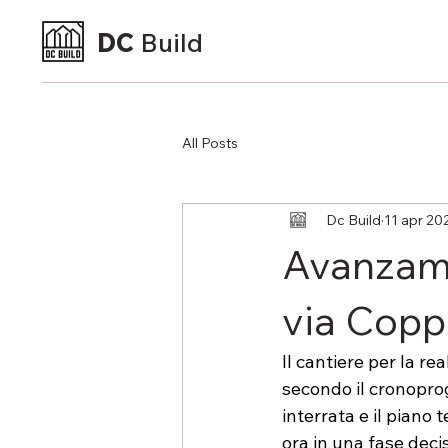
DC
Build
All Posts
Dc Build
11 apr 20
Avanzamen
via Copp
Il cantiere per la re
secondo il cronopro
interrata e il piano 
ora in una fase deci