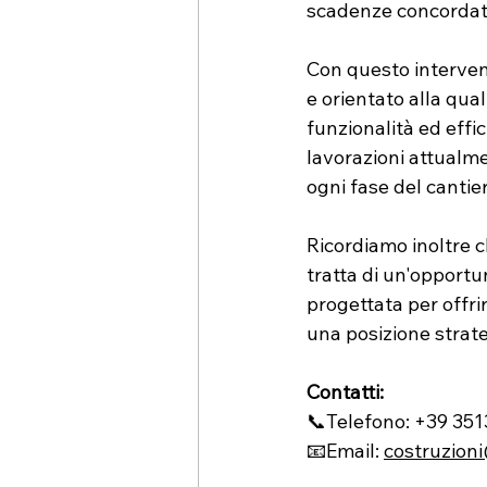
scadenze concordate 
Con questo interven
e orientato alla qual
funzionalità ed effic
lavorazioni attualm
ogni fase del cantier
Ricordiamo inoltre ch
tratta di un'opportu
progettata per offrir
una posizione strate
Contatti:
📞Telefono: +39 35
📧Email: 
costruzion