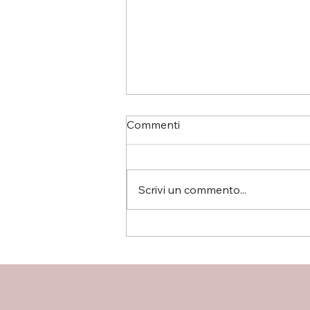
Commenti
Scrivi un commento...
Trilocali disponibili nel
progetto Sacra Famiglia:
nuove soluzioni abitative in
classe A4 a Verona