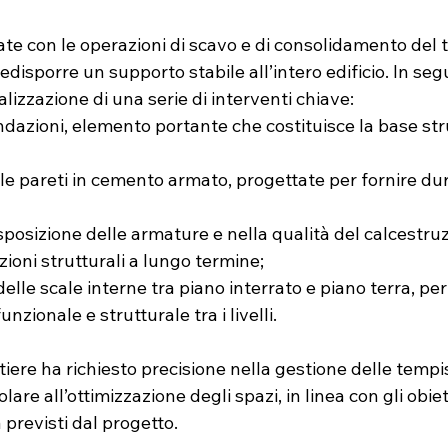
iate con le operazioni di scavo e di consolidamento del 
disporre un supporto stabile all’intero edificio. In seg
lizzazione di una serie di interventi chiave:
ondazioni, elemento portante che costituisce la base str
le pareti in cemento armato, progettate per fornire dura
sposizione delle armature e nella qualità del calcestruz
ioni strutturali a lungo termine;
elle scale interne tra piano interrato e piano terra, per
nzionale e strutturale tra i livelli.
iere ha richiesto precisione nella gestione delle tempis
are all’ottimizzazione degli spazi, in linea con gli obiett
à previsti dal progetto.