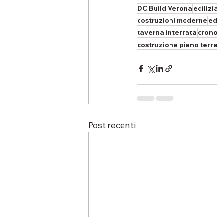
DC Build Verona
edilizi
costruzioni moderne
ed
taverna interrata
crono
costruzione piano terr
Post recenti