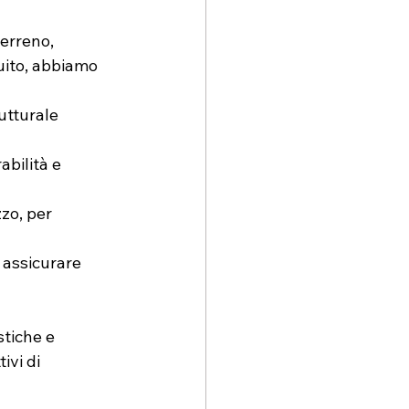
terreno, 
uito, abbiamo 
utturale 
bilità e 
zo, per 
 assicurare 
tiche e 
ivi di 