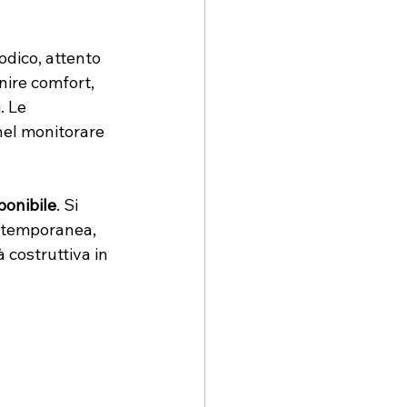
odico, attento 
unire comfort, 
. Le 
nel monitorare 
sponibile
. Si 
ontemporanea, 
 costruttiva in 