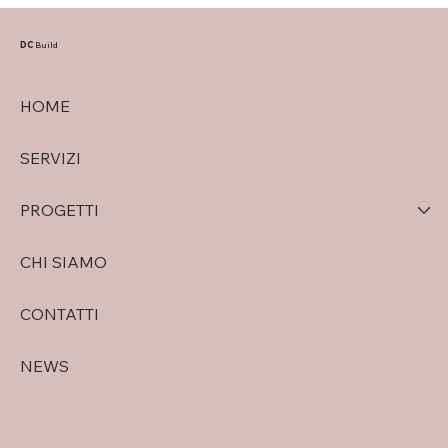
Famiglia: due soluzioni moderne in
classe A4 a Verona
DC
Build
HOME
SERVIZI
PROGETTI
CHI SIAMO
CONTATTI
NEWS