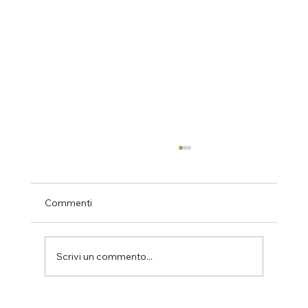
Commenti
Scrivi un commento...
Bilocali disponibili nel progetto Sacra