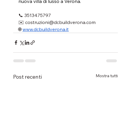
nuova villa di lusso a Verona.
📞 3513475797
✉️ 
costruzioni@dcbuildverona.com
🌐 
www.dcbuildverona.it
Mostra tutti
Post recenti