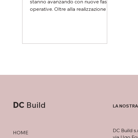
stanno avanzando con nuove fasi
operative. Oltre alla realizzazione del
garage interrato, già in...
DC
Build
LA NOSTRA
DC Build s.r.
HOME
via Ugo Fo