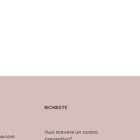
RICHIESTE
Vuoi ricevere un nostro
na.com
preventivo?