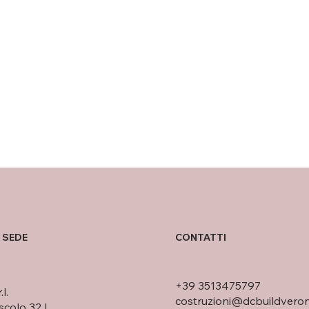
 SEDE
CONTATTI
+39 3513475797
l.
costruzioni@dcbuildvero
scolo 32 I