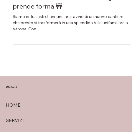
Dc Build
12 apr 2024
Tempo di lettura: 1 min
🚧 Siamo al lavoro! Un nuovo sogno
prende forma 🚧
Siamo entusiasti di annunciare l'avvio di un nuovo cantiere
che presto si trasformerà in una splendida Villa unifamiliare a
Verona. Con...
DC
Build