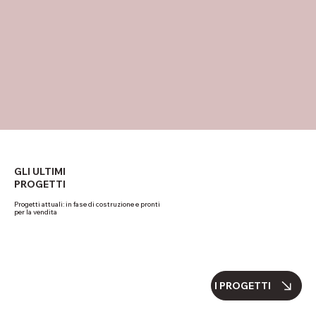
GLI ULTIMI
PROGETTI
Progetti attuali: in fase di costruzione e pronti
per la vendita
I PROGETTI