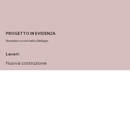
PROGETTO IN EVIDENZA
Terratetto su tre livelli a Bellagio
Lavori:
Nuova costruzione
Opportunità di investimento
Tre livelli per una superficie complessiva di circa 185
mq
Maggiori informazioni
Clicca qui