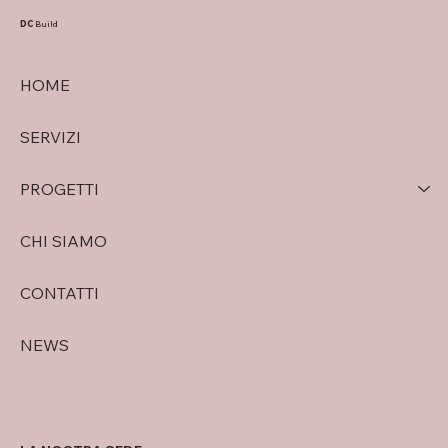
Famiglia: due soluzioni moderne in
classe A4 a Verona
DC
Build
HOME
SERVIZI
PROGETTI
CHI SIAMO
CONTATTI
NEWS