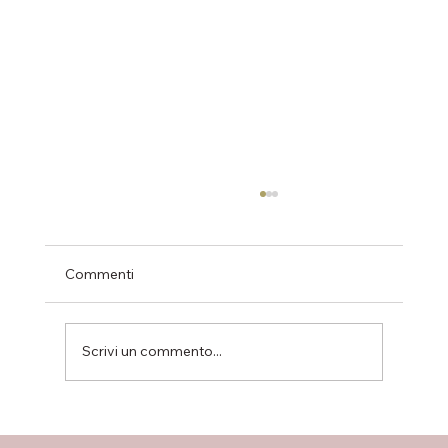
Commenti
Scrivi un commento...
Bilocali disponibili nel progetto Sacra