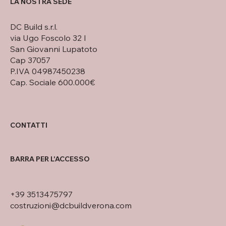
LA NOSTRA SEDE
DC Build s.r.l.
via Ugo Foscolo 32 I
San Giovanni Lupatoto
Cap 37057
P.IVA 04987450238
Cap. Sociale 600.000€
CONTATTI
BARRA PER L'ACCESSO
+39 3513475797
costruzioni@dcbuildverona.com