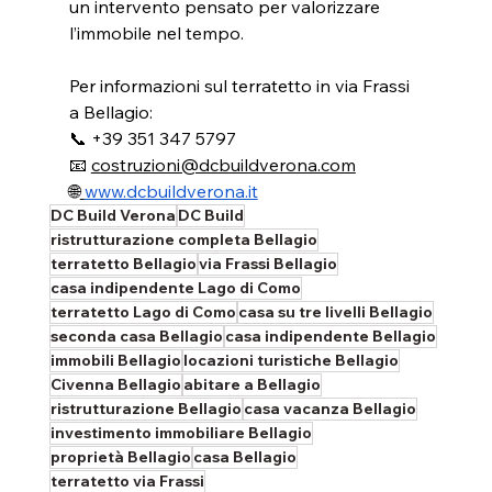
un intervento pensato per valorizzare 
l’immobile nel tempo.
Per informazioni sul terratetto in via Frassi 
a Bellagio:
📞 +39 351 347 5797
📧 
costruzioni@dcbuildverona.com
🌐
www.dcbuildverona.it
DC Build Verona
DC Build
ristrutturazione completa Bellagio
terratetto Bellagio
via Frassi Bellagio
casa indipendente Lago di Como
terratetto Lago di Como
casa su tre livelli Bellagio
seconda casa Bellagio
casa indipendente Bellagio
immobili Bellagio
locazioni turistiche Bellagio
Civenna Bellagio
abitare a Bellagio
ristrutturazione Bellagio
casa vacanza Bellagio
investimento immobiliare Bellagio
proprietà Bellagio
casa Bellagio
terratetto via Frassi