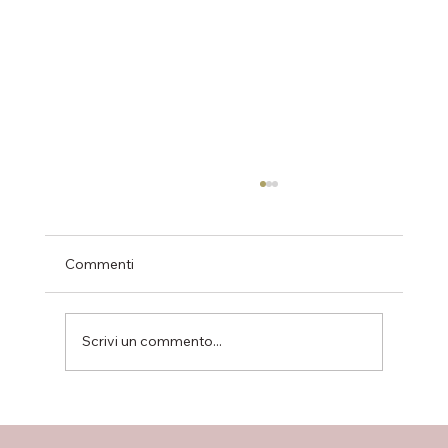
Commenti
Scrivi un commento...
Bilocali disponibili nel progetto Sacra
Famiglia: due soluzioni moderne in