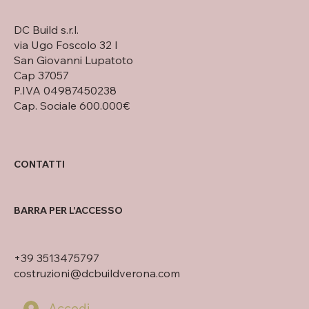
DC Build s.r.l.
via Ugo Foscolo 32 I
San Giovanni Lupatoto
Cap 37057
P.IVA 04987450238
Cap. Sociale 600.000€
CONTATTI
BARRA PER L'ACCESSO
+39 3513475797
costruzioni@dcbuildverona.com
Accedi